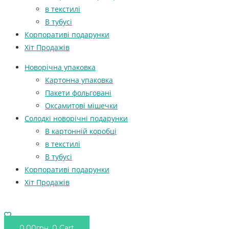
в текстилі
В тубусі
Корпоративі подарунки
Хіт Продажів
Новорічна упаковка
Картонна упаковка
Пакети фольговані
Оксамитові мішечки
Солодкі новорічні подарунки
В картонній коробці
в текстилі
В тубусі
Корпоративі подарунки
Хіт Продажів
0.00
грн.
0
Cart