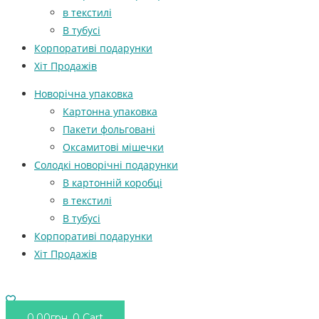
в текстилі
В тубусі
Корпоративі подарунки
Хіт Продажів
Новорічна упаковка
Картонна упаковка
Пакети фольговані
Оксамитові мішечки
Солодкі новорічні подарунки
В картонній коробці
в текстилі
В тубусі
Корпоративі подарунки
Хіт Продажів
0.00
грн.
0
Cart