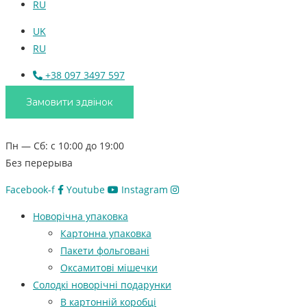
RU
UK
RU
+38 097 3497 597
Замовити здвінок
Пн — Сб: с 10:00 до 19:00
Без перерыва
Facebook-f
Youtube
Instagram
Новорічна упаковка
Картонна упаковка
Пакети фольговані
Оксамитові мішечки
Солодкі новорічні подарунки
В картонній коробці