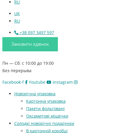
RU
UK
RU
+38 097 3497 597
Замовити здвінок
Пн — Сб: с 10:00 до 19:00
Без перерыва
Facebook-f
Youtube
Instagram
Новорічна упаковка
Картонна упаковка
Пакети фольговані
Оксамитові мішечки
Солодкі новорічні подарунки
В картонній коробці