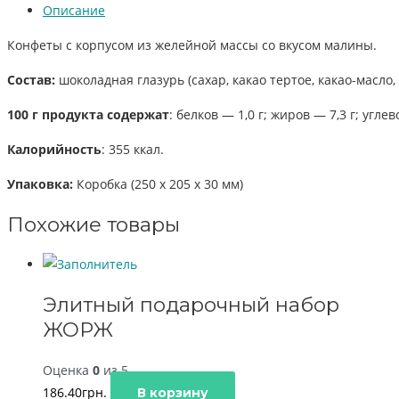
Описание
Конфеты с корпусом из желейной массы со вкусом малины.
Состав:
шоколадная глазурь (сахар, какао тертое, какао-масло
100 г продукта содержат
: белков — 1,0 г; жиров — 7,3 г; углев
Калорийность
: 355 ккал.
Упаковка:
Коробка (250 x 205 x 30 мм)
Похожие товары
Элитный подарочный набор
ЖОРЖ
Оценка
0
из 5
186.40
грн.
В корзину