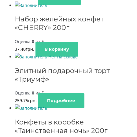
Набор желейных конфет
«CHERRY» 200г
Оценка
0
из 5
37.40
грн.
В корзину
Нет на складе
Элитный подарочный торт
«Триумф»
Оценка
0
из 5
259.75
грн.
Подробнее
Конфеты в коробке
«Таинственная ночь» 200г