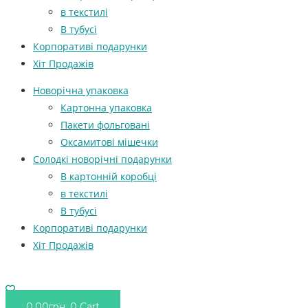
в текстилі
В тубусі
Корпоративі подарунки
Хіт Продажів
Новорічна упаковка
Картонна упаковка
Пакети фольговані
Оксамитові мішечки
Солодкі новорічні подарунки
В картонній коробці
в текстилі
В тубусі
Корпоративі подарунки
Хіт Продажів
0.00
грн.
0
Cart