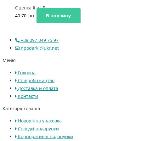
Оценка
0
из 5
40.70
грн.
В корзину
+38 097 349 75 97
npodarki@ukr.net
Меню
Головна
Співробітництво
Доставка и оплата
Контакти
Категоріі товарів
Новорічна упаковка
Солодкі подарунки
Корпоративні подарунки