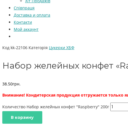
Хіт Продажів
Співпраця
Доставка и оплата
Контакти
Мой аккаунт
Код
kk-22106
Категорія
Цукерки ХБФ
Набор желейных конфет «Ra
38.50
грн.
Внимание! Кондитерская продукция отгружается только ящ
Количество Набор желейных конфет "Raspberry" 200г
В корзину