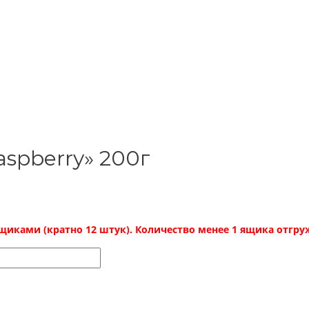
spberry» 200г
иками (кратно 12 штук). Количество менее 1 ящика отгруж