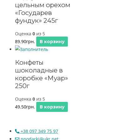
цельным орехом
«Государев
фундук» 245г
Оценка
0
из 5
89.90
грн.
В корзину
Конфеты
шоколадные в
коробке «Муар»
250г
Оценка
0
из 5
49.50
грн.
В корзину
+38 097 349 75 97
npodarki@ukr.net