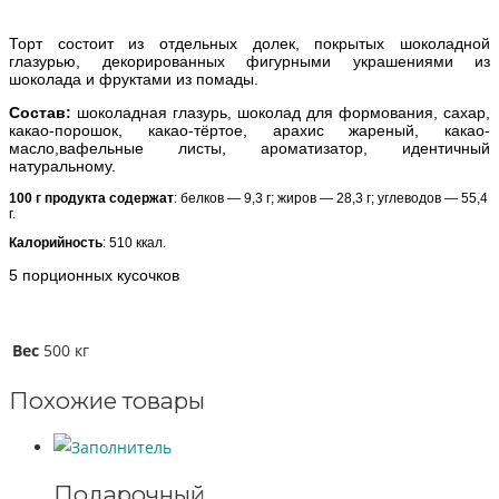
Торт состоит из отдельных долек, покрытых шоколадной
глазурью, декорированных фигурными украшениями из
шоколада и фруктами из помады.
Состав:
шоколадная глазурь, шоколад для формования, сахар,
какао-порошок, какао-тёртое, арахис жареный, какао-
масло,вафельные листы, ароматизатор, идентичный
натуральному.
100 г продукта содержат
: белков — 9,3 г; жиров — 28,3 г; углеводов — 55,4
г.
Калорийность
: 510 ккал.
5 порционных кусочков
Вес
500 кг
Похожие товары
Подарочный