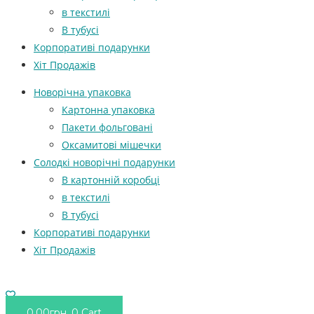
в текстилі
В тубусі
Корпоративі подарунки
Хіт Продажів
Новорічна упаковка
Картонна упаковка
Пакети фольговані
Оксамитові мішечки
Солодкі новорічні подарунки
В картонній коробці
в текстилі
В тубусі
Корпоративі подарунки
Хіт Продажів
0.00
грн.
0
Cart