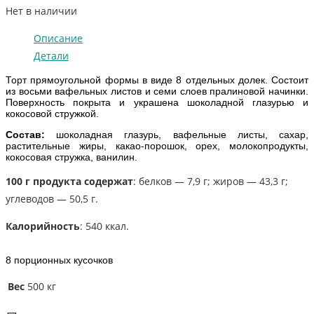
Нет в наличии
Описание
Детали
Торт прямоугольной формы в виде 8 отдельных долек. Состоит
из восьми вафельных листов и семи слоев пралиновой начинки.
Поверхность покрыта и украшена шоколадной глазурью и
кокосовой стружкой.
Состав:
шоколадная глазурь, вафельные листы, сахар,
растительные жиры, какао-порошок, орех, молокопродукты,
кокосовая стружка, ванилин.
100 г продукта содержат
: белков — 7,9 г; жиров — 43,3 г;
углеводов — 50,5 г.
Калорийность
: 540 ккал.
8 порционных кусочков
Вес
500 кг