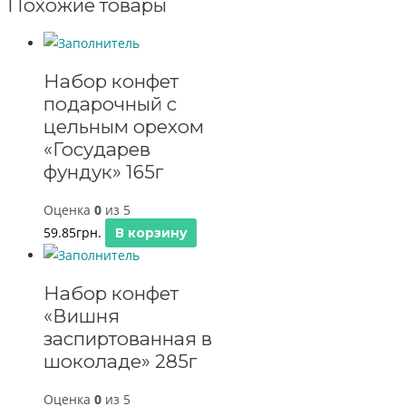
Похожие товары
Набор конфет
подарочный с
цельным орехом
«Государев
фундук» 165г
Оценка
0
из 5
59.85
грн.
В корзину
Набор конфет
«Вишня
заспиртованная в
шоколаде» 285г
Оценка
0
из 5