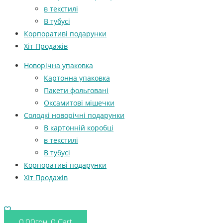
в текстилі
В тубусі
Корпоративі подарунки
Хіт Продажів
Новорічна упаковка
Картонна упаковка
Пакети фольговані
Оксамитові мішечки
Солодкі новорічні подарунки
В картонній коробці
в текстилі
В тубусі
Корпоративі подарунки
Хіт Продажів
0.00
грн.
0
Cart