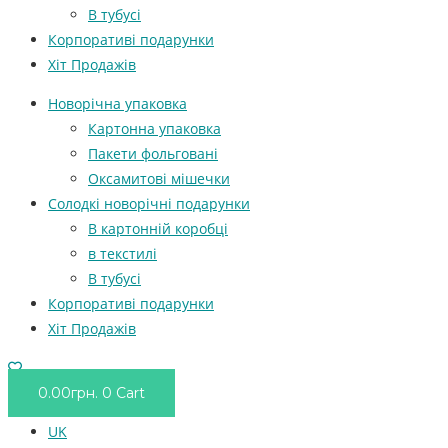
В тубусі
Корпоративі подарунки
Хіт Продажів
Новорічна упаковка
Картонна упаковка
Пакети фольговані
Оксамитові мішечки
Солодкі новорічні подарунки
В картонній коробці
в текстилі
В тубусі
Корпоративі подарунки
Хіт Продажів
0.00
грн.
0
Cart
UK