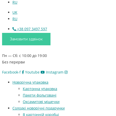
RU
UK
RU
+38 097 3497 597
Замовити здвінок
Пн — Сб: с 10:00 до 19:00
Без перерви
Facebook-f
Youtube
Instagram
Новорічна упаковка
Картонна упаковка
Пакети фольговані
Оксамитові мішечки
Солодкі новорічні подарунки
В картонній коробці