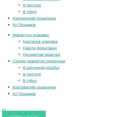
в текстилі
В тубусі
Корпоративі подарунки
Хіт Продажів
Новорічна упаковка
Картонна упаковка
Пакети фольговані
Оксамитові мішечки
Солодкі новорічні подарунки
В картонній коробці
в текстилі
В тубусі
Корпоративі подарунки
Хіт Продажів