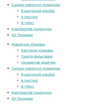
Солодкі новорічні подарунки
В картонній коробці
в текстилі
В тубусі
Корпоративі подарунки
Хіт Продажів
Новорічна упаковка
Картонна упаковка
Пакети фольговані
Оксамитові мішечки
Солодкі новорічні подарунки
В картонній коробці
в текстилі
В тубусі
Корпоративі подарунки
Хіт Продажів