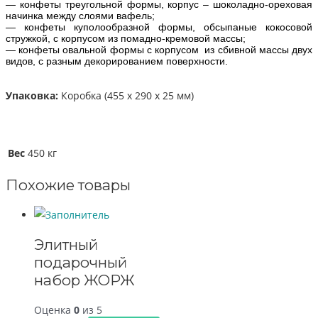
— конфеты треугольной формы, корпус – шоколадно-ореховая
начинка между слоями вафель;
— конфеты куполообразной формы, обсыпаные кокосовой
стружкой, с корпусом из помадно-кремовой массы;
— конфеты овальной формы с корпусом из сбивной массы двух
видов, с разным декорированием поверхности.
Упаковка:
Коробка (455 x 290 x 25 мм)
Вес
450 кг
Похожие товары
Элитный
подарочный
набор ЖОРЖ
Оценка
0
из 5