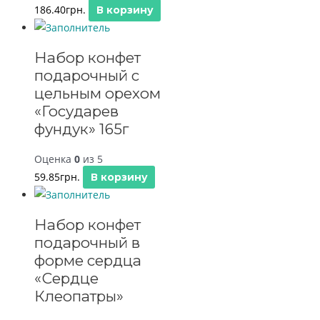
186.40
грн.
В корзину
Набор конфет
подарочный с
цельным орехом
«Государев
фундук» 165г
Оценка
0
из 5
59.85
грн.
В корзину
Набор конфет
подарочный в
форме сердца
«Сердце
Клеопатры»