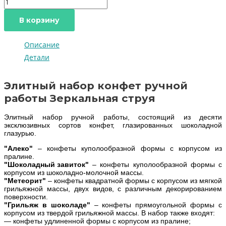
В корзину
Описание
Детали
Элитный набор конфет ручной
работы Зеркальная струя
Элитный набор ручной работы, состоящий из десяти
эксклюзивных сортов конфет, глазированных шоколадной
глазурью.
"Алеко"
– конфеты куполообразной формы с корпусом из
пралине.
"Шоколадный завиток"
– конфеты куполообразной формы с
корпусом из шоколадно-молочной массы.
"Метеорит"
– конфеты квадратной формы с корпусом из мягкой
грильяжной массы, двух видов, с различным декорированием
поверхности.
"Грильяж в шоколаде"
– конфеты прямоугольной формы с
корпусом из твердой грильяжной массы. В набор также входят:
— конфеты удлиненной формы с корпусом из пралине;