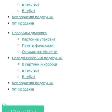
в текстилі
В тубусі
Корпоративі подарунки
Хіт Продажів
Новорічна упаковка
Картонна упаковка
Пакети фольговані
Оксамитові мішечки
Солодкі новорічні подарунки
В картонній коробці
в текстилі
В тубусі
Корпоративі подарунки
Хіт Продажів
0.00
грн.
0
Cart