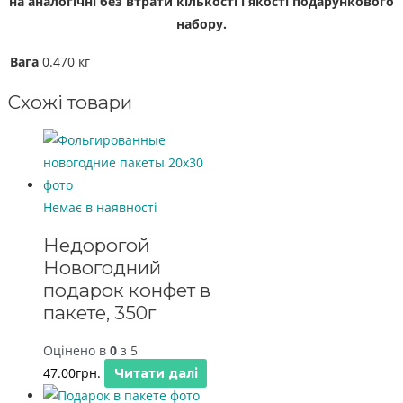
на аналогічні без втрати кількості і якості подарункового
набору.
Вага
0.470 кг
Схожі товари
Немає в наявності
Недорогой
Новогодний
подарок конфет в
пакете, 350г
Оцінено в
0
з 5
47.00
грн.
Читати далі