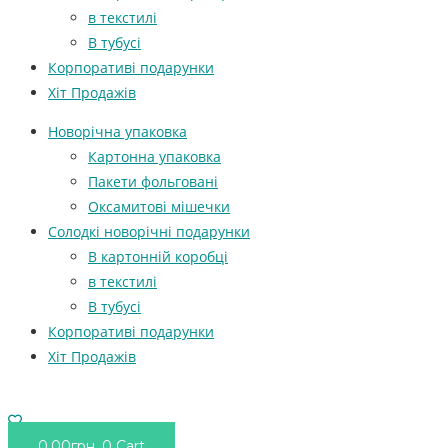
в текстилі
В тубусі
Корпоративі подарунки
Хіт Продажів
Новорічна упаковка
Картонна упаковка
Пакети фольговані
Оксамитові мішечки
Солодкі новорічні подарунки
В картонній коробці
в текстилі
В тубусі
Корпоративі подарунки
Хіт Продажів
0.00
грн.
0
Cart