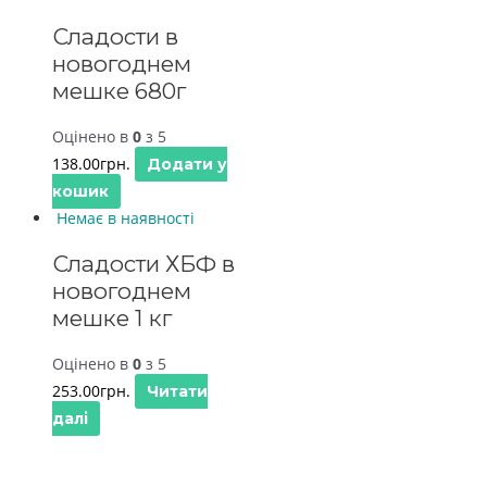
Сладости в
новогоднем
мешке 680г
Оцінено в
0
з 5
138.00
грн.
Додати у
кошик
Немає в наявності
Сладости ХБФ в
новогоднем
мешке 1 кг
Оцінено в
0
з 5
253.00
грн.
Читати
далі