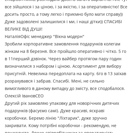
все зійшлося і за ціною, і за якістю, і за оперативністю! Все
досить просто, а тому легко і приємно було мати справу))
Дуже задоволені залишилися і ми, і наші дітки)) СПАСИБІ
ВЕЛИКЕ ВІД ДУШІ!
Наталія
Офіс менеджер "Вікна модерн"
Зробили корпоративне замовлення подарунків колегам
жінкам на 8 березня. Все пройшло оперативно і чітко. 5 го
в 11перший дзвінок. Через вайбер протягом пару годин
визначилися з набором і ціною. Асортимент для вибору
присутній. Невелика передоплата на карту. 6го в 13 заїхав
розрахувався і забрав. Спасибі. Мені, не сильно
вимогливого в даному випадку до змісту, все сподобалося.
Олексій Іванов
СЕО
Другий рік замовляю упаковку для новорічних дитячих
подарунків (фасуємо самі). Дуже красиві, яскраві
коробочки. Беремо лінію "Ліхтарик", дуже зручно
закривати. Кому потрібні коробочки - рекомендую, не
пошкодуєте. Дякую співробітникам за оперативність