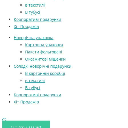
в текстилі
В тубусі
Корпоративі подарунки
Хіт Продажів
Новорічна упаковка
Картонна упаковка
Пакети фольговані
Оксамитові мішечки
Солодкі новорічні подарунки
В картонній коробці
в текстилі
В тубусі
Корпоративі подарунки
Хіт Продажів
0.00
грн.
0
Cart