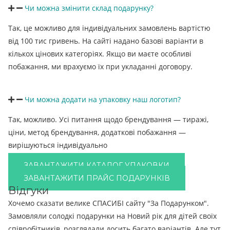
Чи можна змінити склад подарунку?
Так, це можливо для індивідуальних замовлень вартістю
від 100 тис гривень. На сайті надано базові варіанти в
кількох цінових категоріях. Якщо ви маєте особливі
побажання, ми врахуємо їх при укладанні договору.
Чи можна додати на упаковку наш логотип?
Так, можливо. Усі питання щодо брендування — тиражі,
ціни, метод брендування, додаткові побажання —
вирішуються індивідуально
ЗАВАНТАЖИТИ КАТАЛОГ УПАКОВКИ
ЗАВАНТАЖИТИ ПРАЙС ПОДАРУНКІВ
Відгуки
Хочемо сказати велике СПАСИБІ сайту "За Подарунком".
Замовляли солодкі подарунки на Новий рік для дітей своїх
співробітників, розглядали досить багато варіантів. Але тут