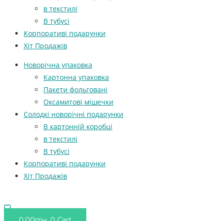
в текстилі
В тубусі
Корпоративі подарунки
Хіт Продажів
Новорічна упаковка
Картонна упаковка
Пакети фольговані
Оксамитові мішечки
Солодкі новорічні подарунки
В картонній коробці
в текстилі
В тубусі
Корпоративі подарунки
Хіт Продажів
0.00
грн.
0
Cart