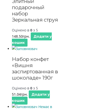
Элитный
подарочный
набор
Зеркальная струя
Оцінено в
0
з 5
148.50
грн.
Додати у
кошик
Набор конфет
«Вишня
заспиртованная в
шоколаде» 190г
Оцінено в
0
з 5
51.04
грн.
Додати у
кошик
Немає в