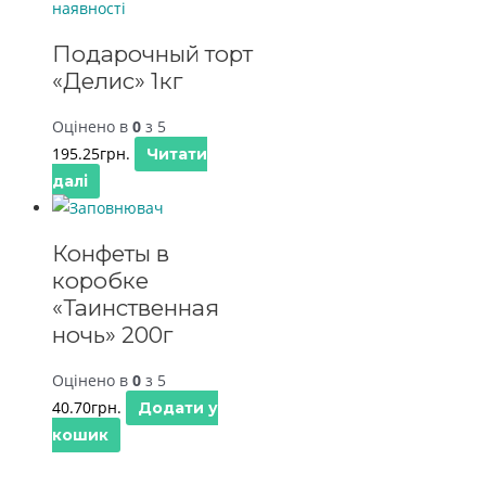
наявності
Подарочный торт
«Делис» 1кг
Оцінено в
0
з 5
195.25
грн.
Читати
далі
Конфеты в
коробке
«Таинственная
ночь» 200г
Оцінено в
0
з 5
40.70
грн.
Додати у
кошик