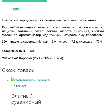
Опис
Конфеты с корпусом из желейной массы со вкусом черешни.
Состав:
шоколадная глазурь (сахар, какао тертое, какао-масло,
лецитин, ванилин), сахар, пектин, кислота лимонная, кислота
молочная, ароматизатор, идентичный натуральному, краситель.
100 г продукта содержат
: белков — 1,0 г; жиров — 7,3 г; углеводов — 75,0
г.
Калорийность
: 355 ккал.
Упаковка:
К
оробка (250 x 205 x 30 мм)
Схожі товари
Немає в
наявності
Элитный
сувенирный