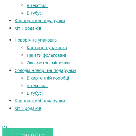
в текстилі
В тубусі
Корпоративі подарунки
Хіт Продажів
Новорічна упаковка
Картонна упаковка
Пакети фольговані
Оксамитові мішечки
Солодкі новорічні подарунки
В картонній коробці
в текстилі
В тубусі
Корпоративі подарунки
Хіт Продажів
0.00
грн.
0
Cart