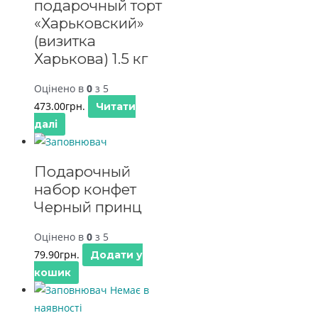
подарочный торт
«Харьковский»
(визитка
Харькова) 1.5 кг
Оцінено в
0
з 5
473.00
грн.
Читати
далі
Подарочный
набор конфет
Черный принц
Оцінено в
0
з 5
79.90
грн.
Додати у
кошик
Немає в
наявності