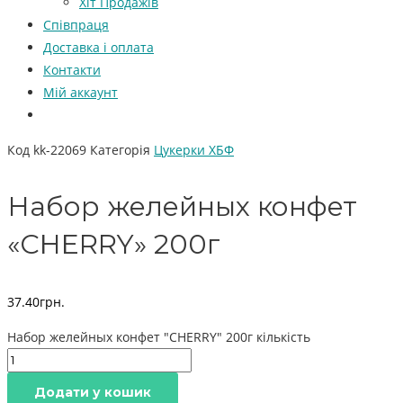
Хіт Продажів
Співпраця
Доставка і оплата
Контакти
Мій аккаунт
Код
kk-22069
Категорія
Цукерки ХБФ
Набор желейных конфет
«CHERRY» 200г
37.40
грн.
Набор желейных конфет "CHERRY" 200г кількість
Додати у кошик