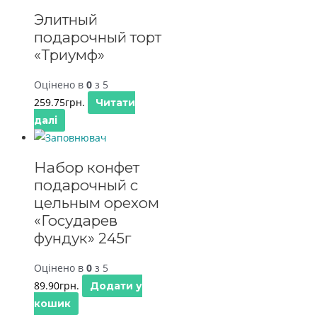
Элитный
подарочный торт
«Триумф»
Оцінено в
0
з 5
259.75
грн.
Читати
далі
Набор конфет
подарочный с
цельным орехом
«Государев
фундук» 245г
Оцінено в
0
з 5
89.90
грн.
Додати у
кошик