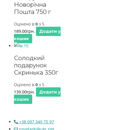
Новорічна
Пошта 750 г
Оцінено в
0
з 5
189.00
грн.
Додати у
кошик
Солодкий
подарунок
Скринька 350г
Оцінено в
0
з 5
139.00
грн.
Додати у
кошик
+38 097 349 75 97
npodarki@ukr.net