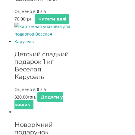
Оцінено в
0
з 5
76.00
грн.
Читати далі
Детский сладкий
подарок 1 кг
Веселая
Карусель
Оцінено в
0
з 5
320.00
грн.
Додати у
кошик
Новорічний
подарунок