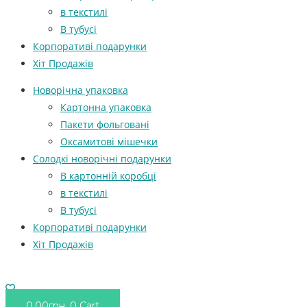
в текстилі
В тубусі
Корпоративі подарунки
Хіт Продажів
Новорічна упаковка
Картонна упаковка
Пакети фольговані
Оксамитові мішечки
Солодкі новорічні подарунки
В картонній коробці
в текстилі
В тубусі
Корпоративі подарунки
Хіт Продажів
0.00
грн.
0
Cart