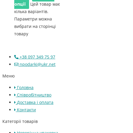
Цей товар має
опції
кілька варіантів.
Параметри можна
вибрати на сторінці
товару
+38 097 349 75 97
npodarki@ukr.net
Меню
Головна
Співробітництво
Доставка і оплата
Контакти
Категоріі товарів
Новорічна упаковка