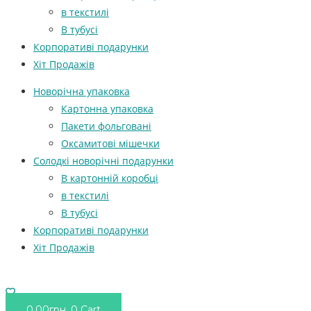
в текстилі
В тубусі
Корпоративі подарунки
Хіт Продажів
Новорічна упаковка
Картонна упаковка
Пакети фольговані
Оксамитові мішечки
Солодкі новорічні подарунки
В картонній коробці
в текстилі
В тубусі
Корпоративі подарунки
Хіт Продажів
0.00
грн.
0
Cart