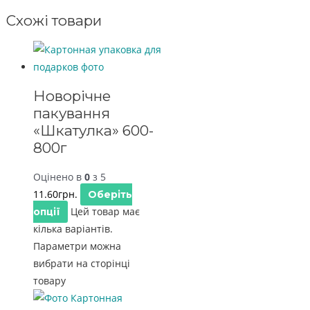
Схожі товари
Новорічне
пакування
«Шкатулка» 600-
800г
Оцінено в
0
з 5
11.60
грн.
Оберіть
Цей товар має
опції
кілька варіантів.
Параметри можна
вибрати на сторінці
товару