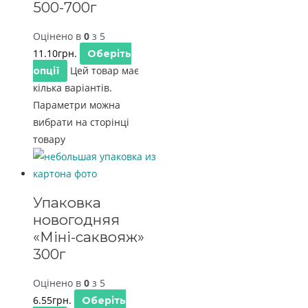
500-700г
Оцінено в
0
з 5
11.10
грн.
Оберіть
Цей товар має
опції
кілька варіантів.
Параметри можна
вибрати на сторінці
товару
Упаковка
новогодняя
«Міні-саквояж»
300г
Оцінено в
0
з 5
6.55
грн.
Оберіть