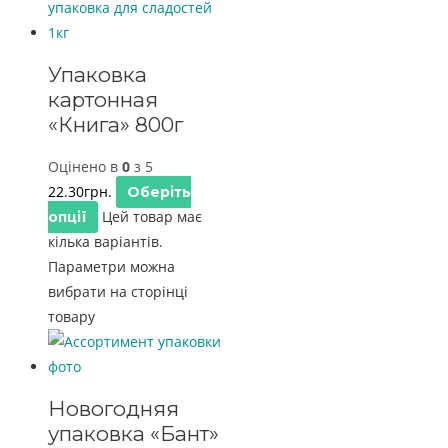
Упаковка
картонная
«Книга» 800г
Оцінено в
0
з 5
22.30
грн.
Оберіть
Цей товар має
опції
кілька варіантів.
Параметри можна
вибрати на сторінці
товару
Новогодняя
упаковка «Бант»