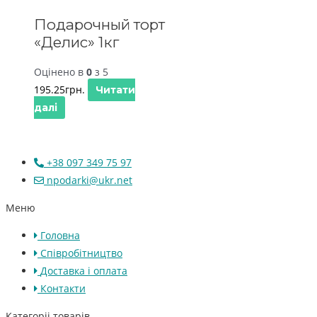
Подарочный торт
«Делис» 1кг
Оцінено в
0
з 5
195.25
грн.
Читати
далі
+38 097 349 75 97
npodarki@ukr.net
Меню
Головна
Співробітництво
Доставка і оплата
Контакти
Категоріі товарів