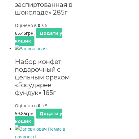
заспиртованная в
шоколаде» 285г
Оцінено в
0
з 5
65.45
грн.
Додати у
кошик
Набор конфет
подарочный с
цельным орехом
«Государев
фундук» 165г
Оцінено в
0
з 5
59.85
грн.
Додати у
кошик
Немає в
наявності