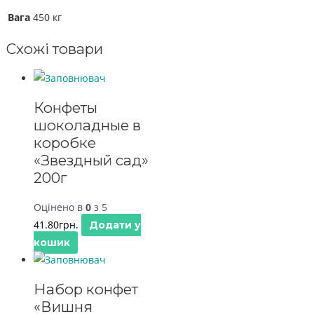
Вага
450 кг
Схожі товари
Конфеты
шоколадные в
коробке
«Звездный сад»
200г
Оцінено в
0
з 5
41.80
грн.
Додати у
кошик
Набор конфет
«Вишня