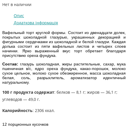
Нет в наличии
Опис
Додаткова інформація
Вафельный торт круглой формы. Состоит из двенадцати долек,
покрытых шоколадной глазурью, украшенных декорацией и
фигурными сердечками из шоколадной и белой глазури. Каждая
долька состоит из пяти вафельных листов и четырех слоев
начинки. Ярко выраженный вкус торт обретает благодаря
присутствию ореха фундука.
Состав:
глазурь шоколадная, жиры растительные, сахар, мука
пшеничная в/с, ядро ореха фундука, какао-порошок, молоко
сухое цельное, молоко сухое обезжиренное, масса шоколадная
белая, соль, разрыхлитель, ароматизатор идентичный
натуральному.
100 г продукта содержат
: белков — 8,1 г; жиров — 36,1 г;
углеводов — 49,0 г.
Калорийность
: 2306 ккал.
12 порционных кусочков