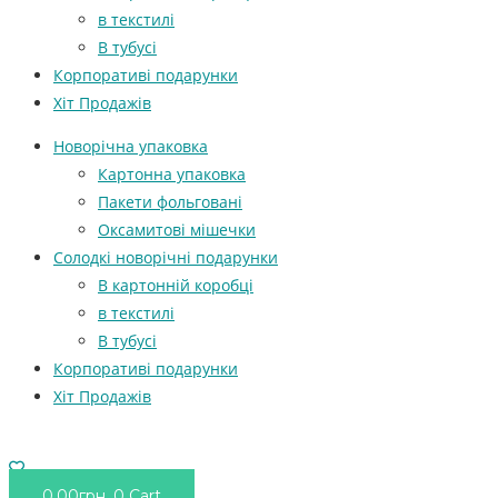
в текстилі
В тубусі
Корпоративі подарунки
Хіт Продажів
Новорічна упаковка
Картонна упаковка
Пакети фольговані
Оксамитові мішечки
Солодкі новорічні подарунки
В картонній коробці
в текстилі
В тубусі
Корпоративі подарунки
Хіт Продажів
0.00
грн.
0
Cart