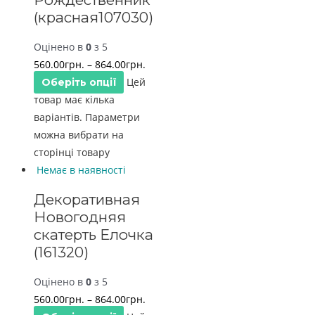
(красная107030)
Оцінено в
0
з 5
560.00
грн.
–
864.00
грн.
Цей
Оберіть опції
товар має кілька
варіантів. Параметри
можна вибрати на
сторінці товару
Немає в наявності
Декоративная
Новогодняя
скатерть Елочка
(161320)
Оцінено в
0
з 5
560.00
грн.
–
864.00
грн.