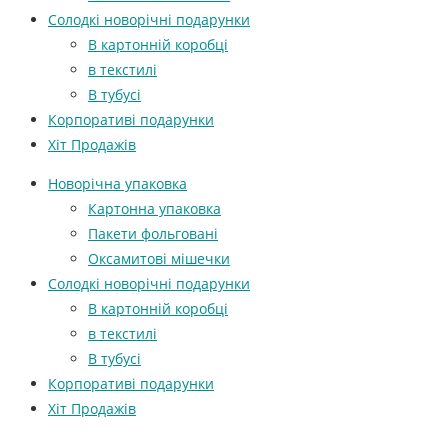
Солодкі новорічні подарунки
В картонній коробці
в текстилі
В тубусі
Корпоративі подарунки
Хіт Продажів
Новорічна упаковка
Картонна упаковка
Пакети фольговані
Оксамитові мішечки
Солодкі новорічні подарунки
В картонній коробці
в текстилі
В тубусі
Корпоративі подарунки
Хіт Продажів