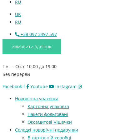
RU
UK
RU
+38 097 3497 597
Замовити здвінок
Пн — Сб: с 10:00 до 19:00
Без перерви
Facebook-f
Youtube
Instagram
Новорічна упаковка
Картонна упаковка
Пакети фольговані
Оксамитові мішечки
Солодкі новорічні подарунки
В картонній коробці