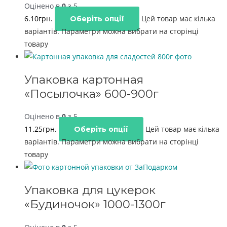
Оцінено в
0
з 5
6.10
грн.
Цей товар має кілька
Оберіть опції
варіантів. Параметри можна вибрати на сторінці
товару
Упаковка картонная
«Посылочка» 600-900г
Оцінено в
0
з 5
11.25
грн.
Цей товар має кілька
Оберіть опції
варіантів. Параметри можна вибрати на сторінці
товару
Упаковка для цукерок
«Будиночок» 1000-1300г