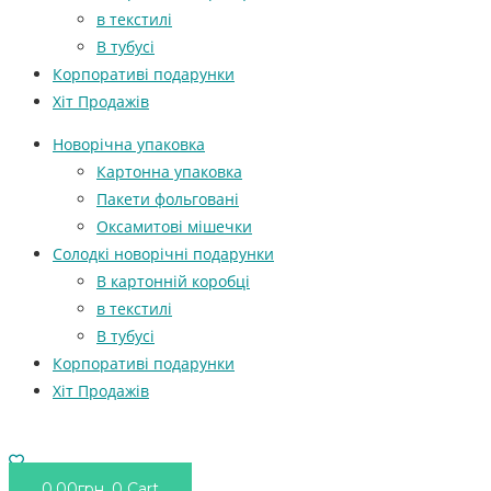
в текстилі
В тубусі
Корпоративі подарунки
Хіт Продажів
Новорічна упаковка
Картонна упаковка
Пакети фольговані
Оксамитові мішечки
Солодкі новорічні подарунки
В картонній коробці
в текстилі
В тубусі
Корпоративі подарунки
Хіт Продажів
0.00
грн.
0
Cart