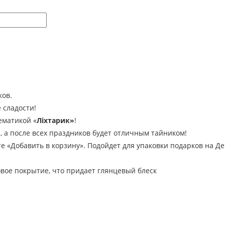
ков.
 сладости!
ематикой «
Ліхтарик»
!
, а после всех праздников будет отличным тайником!
«Добавить в корзину». Подойдет для упаковки подарков на Ден
овое покрытие, что придает глянцевый блеск