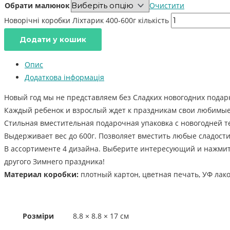
Обрати малюнок
Очистити
Новорічні коробки Ліхтарик 400-600г кількість
Додати у кошик
Опис
Додаткова інформація
Новый год мы не представляем без Сладких новогодних подар
Каждый ребенок и взрослый ждет к праздникам свои любимые
Стильная вместительная подарочная упаковка с новогодней т
Выдерживает вес до 600г. Позволяет вместить любые сладости
В ассортименте 4 дизайна. Выберите интересующий и нажмите 
другого Зимнего праздника!
Материал коробки:
плотный картон, цветная печать, УФ лак
Розміри
8.8 × 8.8 × 17 см