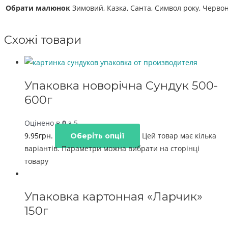
Обрати малюнок
Зимовий, Казка, Санта, Символ року, Черво
Схожі товари
Упаковка новорічна Сундук 500-
600г
Оцінено в
0
з 5
9.95
грн.
Цей товар має кілька
Оберіть опції
варіантів. Параметри можна вибрати на сторінці
товару
Упаковка картонная «Ларчик»
150г