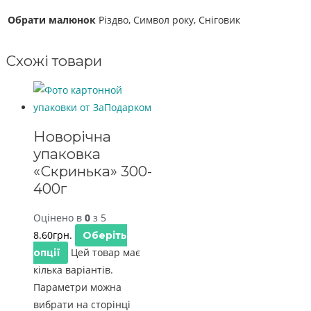
Обрати малюнок
Різдво, Символ року, Сніговик
Схожі товари
Новорічна
упаковка
«Скринька» 300-
400г
Оцінено в
0
з 5
8.60
грн.
Оберіть
Цей товар має
опції
кілька варіантів.
Параметри можна
вибрати на сторінці