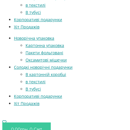
в текстилі
В тубусі
Корпоративі подарунки
Хіт Продажів
Новорічна упаковка
Картонна упаковка
Пакети фольговані
Оксамитові мішечки
Солодкі новорічні подарунки
В картонній коробці
в текстилі
В тубусі
Корпоративі подарунки
Хіт Продажів
0.00
грн.
0
Cart