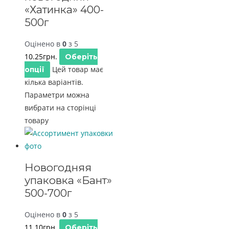
«Хатинка» 400-
500г
Оцінено в
0
з 5
10.25
грн.
Оберіть
Цей товар має
опції
кілька варіантів.
Параметри можна
вибрати на сторінці
товару
Новогодняя
упаковка «Бант»
500-700г
Оцінено в
0
з 5
11.10
грн.
Оберіть