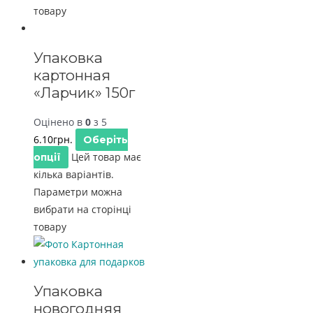
товару
Упаковка
картонная
«Ларчик» 150г
Оцінено в
0
з 5
6.10
грн.
Оберіть
Цей товар має
опції
кілька варіантів.
Параметри можна
вибрати на сторінці
товару
Упаковка
новогодняя